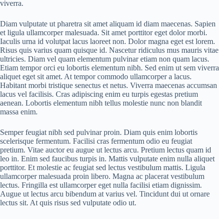
viverra.
Diam vulputate ut pharetra sit amet aliquam id diam maecenas. Sapien
et ligula ullamcorper malesuada. Sit amet porttitor eget dolor morbi.
Iaculis urna id volutpat lacus laoreet non. Dolor magna eget est lorem.
Risus quis varius quam quisque id. Nascetur ridiculus mus mauris vitae
ultricies. Diam vel quam elementum pulvinar etiam non quam lacus.
Etiam tempor orci eu lobortis elementum nibh. Sed enim ut sem viverra
aliquet eget sit amet. At tempor commodo ullamcorper a lacus.
Habitant morbi tristique senectus et netus. Viverra maecenas accumsan
lacus vel facilisis. Cras adipiscing enim eu turpis egestas pretium
aenean. Lobortis elementum nibh tellus molestie nunc non blandit
massa enim.
Semper feugiat nibh sed pulvinar proin. Diam quis enim lobortis
scelerisque fermentum. Facilisi cras fermentum odio eu feugiat
pretium. Vitae auctor eu augue ut lectus arcu. Pretium lectus quam id
leo in. Enim sed faucibus turpis in. Mattis vulputate enim nulla aliquet
porttitor. Et molestie ac feugiat sed lectus vestibulum mattis. Ligula
ullamcorper malesuada proin libero. Magna ac placerat vestibulum
lectus. Fringilla est ullamcorper eget nulla facilisi etiam dignissim.
Augue ut lectus arcu bibendum at varius vel. Tincidunt dui ut ornare
lectus sit. At quis risus sed vulputate odio ut.