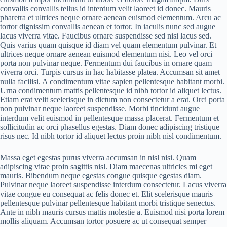
convallis convallis tellus id interdum velit laoreet id donec. Mauris
pharetra et ultrices neque ornare aenean euismod elementum. Arcu ac
tortor dignissim convallis aenean et tortor. In iaculis nunc sed augue
lacus viverra vitae. Faucibus ornare suspendisse sed nisi lacus sed.
Quis varius quam quisque id diam vel quam elementum pulvinar. Et
ultrices neque ornare aenean euismod elementum nisi. Leo vel orci
porta non pulvinar neque. Fermentum dui faucibus in ornare quam
viverra orci. Turpis cursus in hac habitasse platea. Accumsan sit amet
nulla facilisi. A condimentum vitae sapien pellentesque habitant morbi.
Urna condimentum mattis pellentesque id nibh tortor id aliquet lectus.
Etiam erat velit scelerisque in dictum non consectetur a erat. Orci porta
non pulvinar neque laoreet suspendisse. Morbi tincidunt augue
interdum velit euismod in pellentesque massa placerat. Fermentum et
sollicitudin ac orci phasellus egestas. Diam donec adipiscing tristique
risus nec. Id nibh tortor id aliquet lectus proin nibh nisl condimentum.
Massa eget egestas purus viverra accumsan in nisl nisi. Quam
adipiscing vitae proin sagittis nisl. Diam maecenas ultricies mi eget
mauris. Bibendum neque egestas congue quisque egestas diam.
Pulvinar neque laoreet suspendisse interdum consectetur. Lacus viverra
vitae congue eu consequat ac felis donec et. Elit scelerisque mauris
pellentesque pulvinar pellentesque habitant morbi tristique senectus.
Ante in nibh mauris cursus mattis molestie a. Euismod nisi porta lorem
mollis aliquam. Accumsan tortor posuere ac ut consequat semper